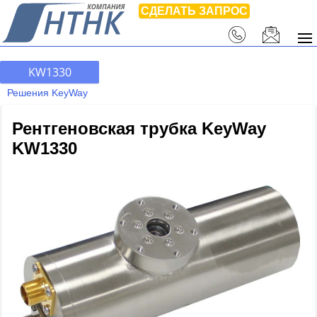
СДЕЛАТЬ ЗАПРОС
KW1330
Решения KeyWay
Рентгеновская трубка KeyWay
KW1330