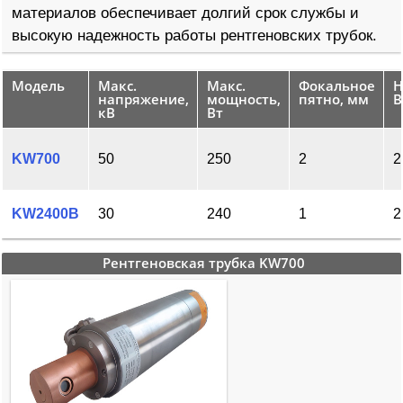
материалов обеспечивает долгий срок службы и
высокую надежность работы рентгеновских трубок.
Модель
Макс.
Макс.
Фокальное
Н
напряжение,
мощность,
пятно, мм
В
кВ
Вт
KW700
50
250
2
2
KW2400B
30
240
1
2
Рентгеновская трубка KW700